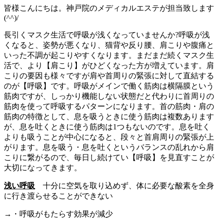
皆様こんにちは。神戸院のメディカルエステが担当致します
(^^)/
長引くマスク生活で呼吸が浅くなっていませんか?呼吸が浅
くなると、姿勢が悪くなり、猫背や反り腰、肩こりや腹痛と
いった不調が起こりやすくなります。まだまだ続くマスク生
活で、より【肩こり】がひどくなった方が増えています。肩
こりの要因も様々ですが肩や首周りの緊張に対して直結する
のが【呼吸】です。呼吸がメインで働く筋肉は横隔膜という
筋肉ですが、しっかり機能しない状態だと代わりに首周りの
筋肉を使って呼吸するパターンになります。首の筋肉・肩の
筋肉の特徴として、息を吸うときに使う筋肉は複数あります
が、息を吐くときに使う筋肉は1つもないのです。息を吐く
よりも吸うことが中心になると、段々と首肩周りの緊張が上
がります。息を吸う・息を吐くというバランスの乱れから肩
こりに繋がるので、毎日し続けてい【呼吸】を見直すことが
大切になってきます。
浅い呼吸
十分に空気を取り込めず、体に必要な酸素を全身
に行き渡らせることができない
→・呼吸がもたらす効果が減少