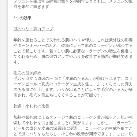
メラニンを生成する酵素の働きを抑制するとともに、メラニンの生
成を未然に防ぎます。
5
つの効果
肌のハリ・弾力アップ
年齢を重ねることで失われる肌のハリや弾力。これは紫外線の影響
やターンオーバーの乱れ、乾燥によって肌のコラーゲンが減少する
ことで起こります。若々しい肌に必要なコラーゲンの増生を促進し
てくれるため、肌の弾力アップやハリを改善する効果が期待できま
す。
毛穴の引き締め
毛穴が目立つ原因の一つに「皮膚のたるみ」が挙げられます。コラ
ーゲンピールは真皮のコラーゲン生成を促し、ふっくらとした弾力
のある肌に仕上げます。ハリが出ることによって毛穴のたるみが解
消され、毛穴を目立ちにくくすることが可能です。
乾燥・小じわの改善
加齢や紫外線によるダメージで肌のコラーゲン量が減ると、肌が乾
燥して小じわを引き起こすことに繋がります。しかし、コラーゲン
ピールの成分が皮膚の深層部に浸透し、コラーゲンの生成を促すこ
とで肌にハリをもたらし、小じわの改善が期待できます。また、肌