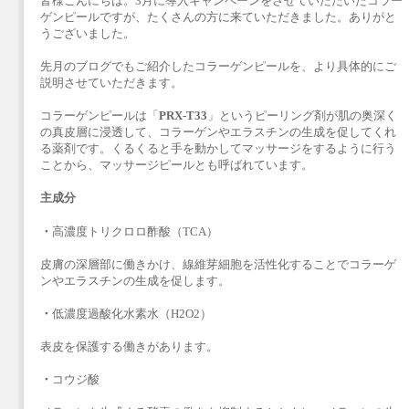
皆様こんにちは。3月に導入キャンペーンをさせていただいたコラー
ゲンピールですが、たくさんの方に来ていただきました。ありがと
うございました。
先月のブログでもご紹介したコラーゲンピールを、より具体的にご
説明させていただきます。
コラーゲンピールは「
PRX-T33
」というピーリング剤が肌の奥深く
の真皮層に浸透して、コラーゲンやエラスチンの生成を促してくれ
る薬剤です。くるくると手を動かしてマッサージをするように行う
ことから、マッサージピールとも呼ばれています。
主成分
・
高濃度トリクロロ酢酸（TCA）
皮膚の深層部に働きかけ、線維芽細胞を活性化することでコラーゲ
ンやエラスチンの生成を促します。
・
低濃度過酸化水素水（H2O2）
表皮を保護する働きがあります。
・
コウジ酸