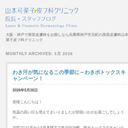
大阪・神戸で美容皮膚科をお探しなら兵庫県神戸市元町の美容皮膚科山
菜子皮フ科クリニック
Main menu
Skip to content
MONTHLY ARCHIVES:
5月 2026
わき汗が気になるこの季節に～わきボトックスキ
ャンペーン！
2026年5月26日
皆様こんにちは！
気温の高い日も増えてまいりましたが皆様いかがお過ごしでしょう
か。
当院では5月から8月末限定で多汗症治療、脇ボトックスのキャンペ