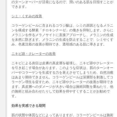
のターンオーバーが活発になるので、潤いのある肌を目指すことが
できます。
シミ・くすみの改善
コラーゲンピールに含まれるコウジ酸は、シミの原因となるメラニ
ンを構成する酵素「チロキシナーゼ」の働きを抑制します。さらに
メラニンを作るメラノサイトに直接アプローチし、メラニンの生成
を未然に防ぎます。メラニンの生成を防止することで、シミやくす
み、色素沈着の改善が期待でき、透明感のある肌に導きます。
ニキビ跡・クレーターの改善
ニキビによる炎症は皮膚の真皮層を破壊し、ニキビ跡やクレーター
を引き起こす場合があります。このような症状は、肌のターンオー
バーやコラーゲンを生成する力を衰えさせてしまうため、自然治癒
はあまり期待できません。コラーゲンピールは深層部を刺激してコ
ラーゲン増生を促すため、ニキビ跡やクレーターの改善が期待でき
ます。真皮層へのダメージが大きい場合は施術回数を重ねたり、他
の施術と組み合わせたりして効果を得やすくすることがお勧めで
す。
効果を実感できる期間
肌の状態や体質などによってありますが、コラーゲンピールは施術