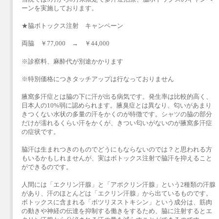
ーンを実施しております。
★脇ボトックス注射 キャンペーン
両脇 ￥77,000 → ￥44,000
※診察料、麻酔代が別途かかります
※特別価格につきタッチアップは行なっておりません
腋窩多汗症とは脇の下に汗が出る病気です。発生率は比較的高く、
日本人の10%弱に認められます。腋臭症とは異なり、匂いがあまり
きつくない水状の多量の汗をかくのが特徴です。シャツの脇の部分
だけが濡れるくらい汗をかくが、きつい匂いがないのが腋窩多汗症
の症状です。
脇汗は生まれつきのものでどうにもならないのでは？と思われる方
もいるかもしれませんが、実はボトックス注射で脇汗を抑えること
ができるのです。
人間には「エクリン汗腺」と「アポクリン汗腺」という2種類の汗腺
があり、汗のほとんどは「エクリン汗腺」から出ているものです。
ボトックスに含まれる「ボツリヌストキシン」という成分は、筋肉
の動きや神経の伝達を抑制する働きをするため、脇に注射するとエ