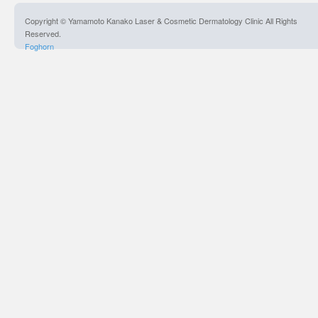
Copyright © Yamamoto Kanako Laser & Cosmetic Dermatology Clinic All Rights
Reserved.
Foghorn