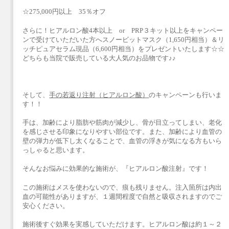
☆275,000円以上 35％オフ
さらに！ヒアルロン酸4本以上 or PRP３キット以上をキャンペー
ンで受けていただいた方へスノービットマスク（1,650円相当）＆リ
ッチピュアセラム現品（6,600円相当）をプレゼントいたします☆☆
どちらも当院で販売している大人気のお品物です♪♪
そして、
手の若返り注射（ヒアルロン酸）
のキャンペーンも行いま
す！！
手は、加齢により脂肪や筋肉が減少し、骨が目立ってしまい、老化
を感じさせる印象になりやすい部位です。また、加齢により血管の
壁の弾力が低下し太くなることで、血管の浮きが気になる方もいら
っしゃると思います。
そんなお悩みに効果的な施術が、『ヒアルロン酸注射』です！
この施術はメスを使わないので、痕も残りません。注入箇所は内出
血の可能性がありますが、１週間程度で自然と吸収されますのでご
安心ください。
施術後すぐ効果を実感していただけます。ヒアルロン酸は約１～２