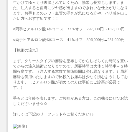
年かけてゆっくり吸収されていくため、効果も長持ちします。ま
た、注入すると皮膚にツヤ感が出ますのできれいな仕上がりになり
ます。お手もとのシワ・血管の浮きが気になる方や、ハリ感を出し
たい方へおすすめです！！
○両手ヒアルロン酸3本コース 37％オフ 297,000円→187,000円
○両手ヒアルロン酸4本コース 41％オフ 396,000円→231,000円
【施術の流れ】
まず、クリームタイプの麻酔を塗布してからしばらくお時間を置い
てからの注入施術となりますので、所要時間は大体１時間半～２時
間程度です。（注入する本数で施術時間は少し異なります。）局所
麻酔も併用いたしますので比較的お痛みは少なく済むようにしてお
ります。（ヒアルロン酸が初めての方は事前にご診察が必要で
す。）
手もとは年齢を表します。ご興味がある方は、この機会にぜひお試
しくださいませ☆☆
詳しくは下記のリーフレットをご覧ください♪♪