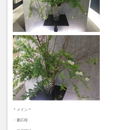
＊メイン＊
・慶応桜