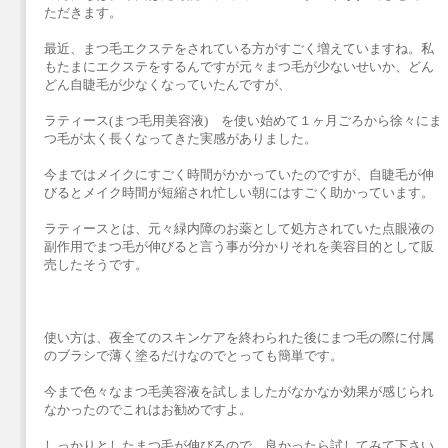
ただきます。
最近、まつ毛エクステをされている方がすごく増えていますね。私
もたまにエクステをするんですが元々まつ毛が少ないせいか、どん
どん自睫毛が少なくなっていたんですが、
ラティース(まつ毛用美容液) を使い始めて１ヶ月ごろから徐々にま
つ毛が太く長くなってきた実感がありました。
今まではメイクにすごく時間がかかっていたのですが、自睫毛が伸
びるとメイク時間が短縮され忙しい朝にはすごく助かっています。
ラティースとは、元々緑内障のお薬として処方されていた点眼液の
副作用でまつ毛が伸びると言う事が分かりそれを美容目的として販
売したそうです。
使い方は、夜全てのスキンケアを終わられた後にまつ毛の際に付属
のブラシで薄く塗るだけなのでとっても簡単です。
今まで色々なまつ毛美容液を試しましたがなかなか効果が感じられ
なかったのでこれはお勧めですよ。
しっかりとしたまつ毛が伸びるので、良かったら試してみて下さい