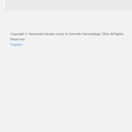
Copyright © Yamamoto Kanako Laser & Cosmetic Dermatology Clinic All Rights
Reserved.
Foghorn