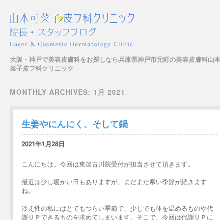
大阪・神戸で美容皮膚科をお探しなら兵庫県神戸市元町の美容皮膚科山
菜子皮フ科クリニック
Main menu
Skip to content
MONTHLY ARCHIVES:
1月 2021
生姜やにんにく、そして鍋
2021年1月28日
こんにちは。今回は東加古川院受付が担当させて頂きます。
最近は少し暖かい日もありますが、まだまだ寒い季節が続きます
ね。
冷え性の私にはとてもつらい季節で、少しでも体を温めるものや代
謝ＵＰできるものを求めてしまいます。そこで、今回は代謝ＵＰに