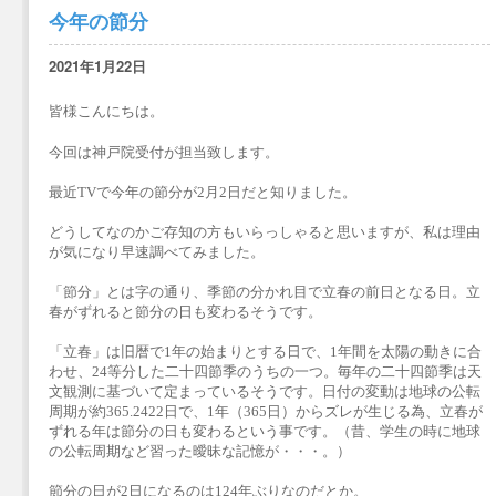
今年の節分
2021年1月22日
皆様こんにちは。
今回は神戸院受付が担当致します。
最近TVで今年の節分が2月2日だと知りました。
どうしてなのかご存知の方もいらっしゃると思いますが、私は理由
が気になり早速調べてみました。
「節分」とは字の通り、季節の分かれ目で立春の前日となる日。立
春がずれると節分の日も変わるそうです。
「立春」は旧暦で1年の始まりとする日で、1年間を太陽の動きに合
わせ、24等分した二十四節季のうちの一つ。毎年の二十四節季は天
文観測に基づいて定まっているそうです。日付の変動は地球の公転
周期が約365.2422日で、1年（365日）からズレが生じる為、立春が
ずれる年は節分の日も変わるという事です。（昔、学生の時に地球
の公転周期など習った曖昧な記憶が・・・。）
節分の日が2日になるのは124年ぶりなのだとか。