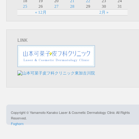
18
19
20
21
22
23
24
25
26
27
28
29
30
31
« 12月
2月 »
LINK
Copyright © Yamamoto Kanako Laser & Cosmetic Dermatology Clinic All Rights
Reserved.
Foghorn