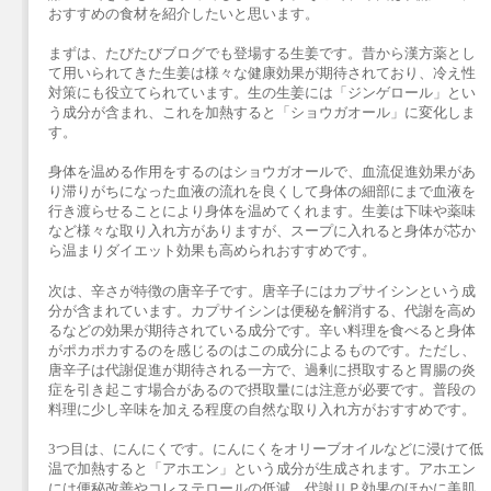
おすすめの食材を紹介したいと思います。
まずは、たびたびブログでも登場する生姜です。昔から漢方薬とし
て用いられてきた生姜は様々な健康効果が期待されており、冷え性
対策にも役立てられています。生の生姜には「ジンゲロール」とい
う成分が含まれ、これを加熱すると「ショウガオール」に変化しま
す。
身体を温める作用をするのはショウガオールで、血流促進効果があ
り滞りがちになった血液の流れを良くして身体の細部にまで血液を
行き渡らせることにより身体を温めてくれます。生姜は下味や薬味
など様々な取り入れ方がありますが、スープに入れると身体が芯か
ら温まりダイエット効果も高められおすすめです。
次は、辛さが特徴の唐辛子です。唐辛子にはカプサイシンという成
分が含まれています。カプサイシンは便秘を解消する、代謝を高め
るなどの効果が期待されている成分です。辛い料理を食べると身体
がポカポカするのを感じるのはこの成分によるものです。ただし、
唐辛子は代謝促進が期待される一方で、過剰に摂取すると胃腸の炎
症を引き起こす場合があるので摂取量には注意が必要です。普段の
料理に少し辛味を加える程度の自然な取り入れ方がおすすめです。
3つ目は、にんにくです。にんにくをオリーブオイルなどに浸けて低
温で加熱すると「アホエン」という成分が生成されます。アホエン
には便秘改善やコレステロールの低減、代謝ＵＰ効果のほかに美肌