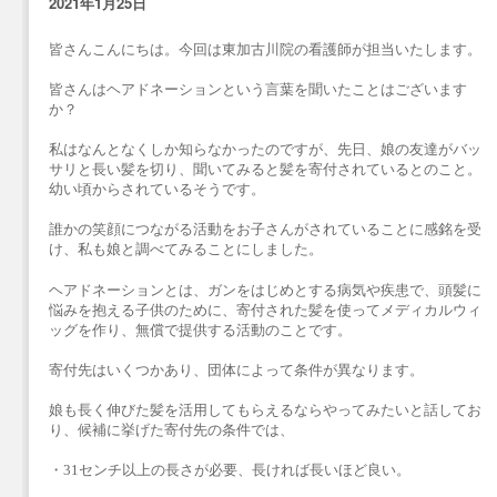
2021年1月25日
皆さんこんにちは。今回は東加古川院の看護師が担当いたします。
皆さんはヘアドネーションという言葉を聞いたことはございます
か？
私はなんとなくしか知らなかったのですが、先日、娘の友達がバッ
サリと長い髪を切り、聞いてみると髪を寄付されているとのこと。
幼い頃からされているそうです。
誰かの笑顔につながる活動をお子さんがされていることに感銘を受
け、私も娘と調べてみることにしました。
ヘアドネーションとは、ガンをはじめとする病気や疾患で、頭髪に
悩みを抱える子供のために、寄付された髪を使ってメディカルウィ
ッグを作り、無償で提供する活動のことです。
寄付先はいくつかあり、団体によって条件が異なります。
娘も長く伸びた髪を活用してもらえるならやってみたいと話してお
り、候補に挙げた寄付先の条件では、
・31センチ以上の長さが必要、長ければ長いほど良い。