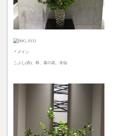
＊メイン
こぶし(赤)、柊、菜の花、水仙