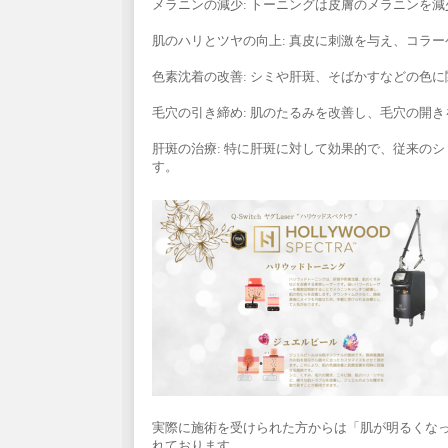
メラニンの減少: トーニングは皮膚のメラニンを
肌のハリとツヤの向上: 真皮に刺激を与え、コラ
色素沈着の改善: シミや肝斑、そばかすなどの色
毛穴の引き締め: 肌のたるみを改善し、毛穴の開
肝斑の治療: 特に肝斑に対して効果的で、従来の
す。
実際に施術を受けられた方からは「肌が明るくな
れております。