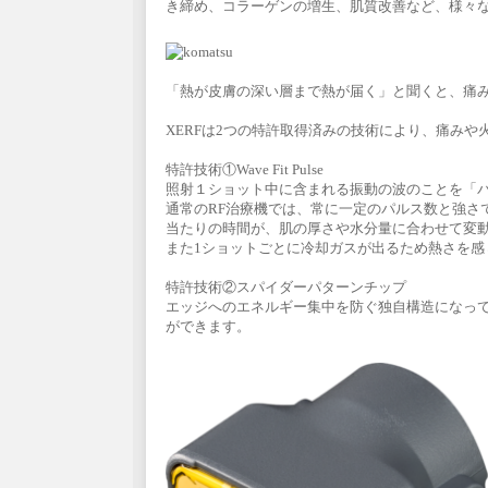
き締め、コラーゲンの増生、肌質改善など、様々な
「熱が皮膚の深い層まで熱が届く」と聞くと、痛
XERFは2つの特許取得済みの技術により、痛み
特許技術①Wave Fit Pulse
照射１ショット中に含まれる振動の波のことを「
通常のRF治療機では、常に一定のパルス数と強さ
当たりの時間が、肌の厚さや水分量に合わせて変
また1ショットごとに冷却ガスが出るため熱さを感
特許技術②スパイダーパターンチップ
エッジへのエネルギー集中を防ぐ独自構造になって
ができます。