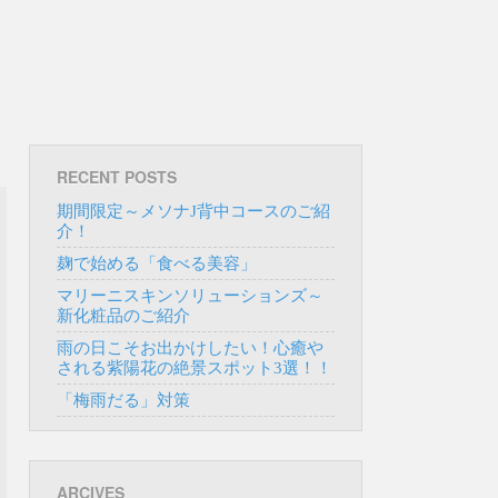
Main
Skip to
menu
content
RECENT POSTS
期間限定～メソナJ背中コースのご紹
介！
麹で始める「食べる美容」
マリーニスキンソリューションズ～
新化粧品のご紹介
雨の日こそお出かけしたい！心癒や
される紫陽花の絶景スポット3選！！
「梅雨だる」対策
ARCIVES