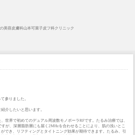
の美容皮膚科山本可菜子皮フ科クリニック
って参りました。
ご紹介したいと思います。
搭載した、世界で初めてのデュアル周波数モノポーラRFです。たるみ治療では、
主流ですが、深層脂肪層にも届く2MHzを合わせることにより、肌の浅いとこ
とができ、リフティングとタイトニング効果が期待できます。たるみ、引