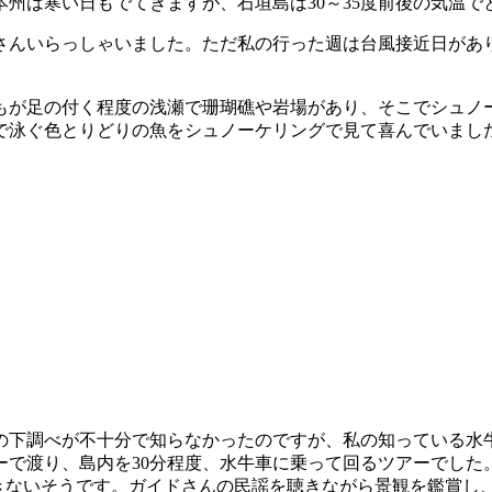
本州は寒い日もでてきますが、石垣島は30～35度前後の気温
さんいらっしゃいました。ただ私の行った週は台風接近日があ
もが足の付く程度の浅瀬で珊瑚礁や岩場があり、そこでシュノ
で泳ぐ色とりどりの魚をシュノーケリングで見て喜んでいまし
の下調べが不十分で知らなかったのですが、私の知っている水
ーで渡り、島内を30分程度、水牛車に乗って回るツアーでした
きないそうです。ガイドさんの民謡を聴きながら景観を鑑賞し