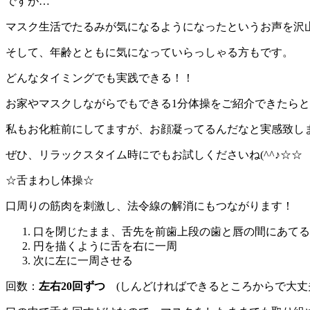
ですが…
マスク生活でたるみが気になるようになったというお声を沢
そして、年齢とともに気になっていらっしゃる方もです。
どんなタイミングでも実践できる！！
お家やマスクしながらでもできる1分体操をご紹介できたら
私もお化粧前にしてますが、お顔凝ってるんだなと実感致し
ぜひ、リラックスタイム時にでもお試しくださいね(^^♪☆☆
☆舌まわし体操☆
口周りの筋肉を刺激し、法令線の解消にもつながります！
口を閉じたまま、舌先を前歯上段の歯と唇の間にあてる
円を描くように舌を右に一周
次に左に一周させる
回数：
左右20回ずつ
(しんどければできるところからで大丈夫です