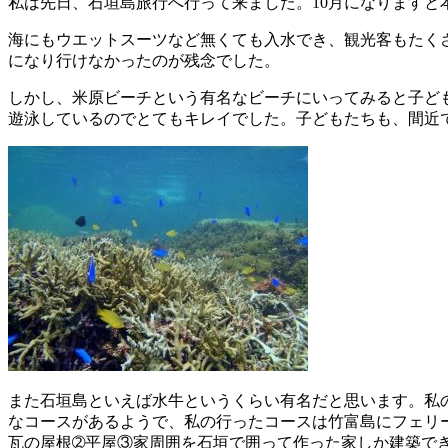
私は先日、石垣島旅行へ行って来ました。10月になりますと
海にもウエットスーツなど無くても入水でき、観光客もたく
になり行けなかったのが残念でした。
しかし、米原ビーチという有名なビーチにいってみると子ど
遊泳しているのでとてもキレイでした。子どもたちも、間近
また石垣島といえば水牛というくらい有名だと思います。私
なコースがあるようで、私の行ったコースは竹富島にフェリ
瓦の屋根➁平屋③家周囲を石垣で囲って作った家しか建築で