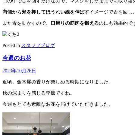
口の中で舌を回すだけなので、マスクをしたままでも取り組
内側から頬を押してほうれい線を伸ばす
イメージで舌を回し
また舌を動かすので、
口周りの筋肉を鍛える
のにも効果的で
Posted in
スタッフブログ
今週のお花
2023年10月26日
近頃、金木犀の香りが楽しめる時期になりました。
秋の深まりを感じる季節ですね。
今週もとても素敵なお花を届けていただきました。