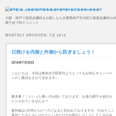
大阪・神戸で美容皮膚科をお探しなら兵庫県神戸市元町の美容皮膚科山
菜子皮フ科クリニック
Main menu
Skip to content
MONTHLY ARCHIVES:
7月 2016
日焼けを内側と外側から防ぎましょう！
2016年7月30日
こんにちは、今回は東加古川院受付よりとってもお得なキャンペー
ンのご案内をさせて頂きます♪
夏本番！！といった暑い日が続いております。お体の調子を崩され
たりされていませんか？
紫外線は5月頃からピークになると言われておりますが、やはりここ
最近になると少しひなたにいるだけでお肌がじりじりしてくるのを