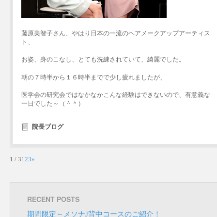
藤原美智子さん、やはり日本の一流のヘアメークアップアーティス
ト、
お姿、身のこなし、とても洗練されていて、綺麗でした。
朝の７時半から１６時半までで少し疲れましたが、
医学会の研究会ではなかなかこんな経験はできないので、有意義な
一日でした～（＾＾）
院長ブログ
1 / 3
1
2
3
»
RECENT POSTS
期間限定～メソナJ背中コースのご紹介！