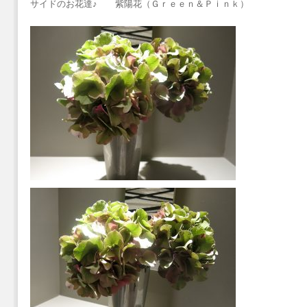
サイドのお花達♪ 紫陽花（Ｇｒｅｅｎ＆Ｐｉｎｋ）