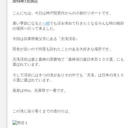
2016年7月26日
こんにちは。今日は神戸院受付からの小旅行リポートです。
暑い季節になると
一時
でも涼を求めて行きたくなるそんな時の格好
の場所へ行って来ました。
今回は兵庫県養父市にある『天滝渓谷』
田舎が近いので何度も訪れたことのある大好きな場所です。
天滝渓谷は森と森林の景勝地で「森林浴の森日本百１００選」にも
選ばれています。
そして渓谷には８つの滝がありその中でも「天滝」は日本の滝１０
０選に選ばれています。
落差は98m、兵庫県で一番です。
この滝に辿り着くまでの道のりは、