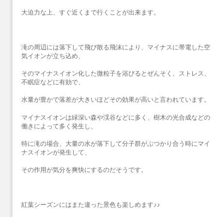
大迫力な上、すぐ近くまで行くことが出来ます。
滝の周辺には落下して飛び散る飛沫により、マイナスに帯電した空
気イオンが立ち込め、
そのマイナスイオン化した微粒子を浴びるとぜんそく、ストレス、
不眠症などに有効で、
水量が豊かで落差が大きいほどその効果が高いと言われています。
マイナスイオンは緑深い森や渓谷などに多く、樹木の光合成などの
働きによって多く発生し、
特に滝の場合、大量の水が落下して分子群がぶつかり合う時にマイ
ナスイオンが発生して、
その作用が気分を爽快にするのだそうです。
紅葉シーズンにはまた違った景色も楽しめます♪♪