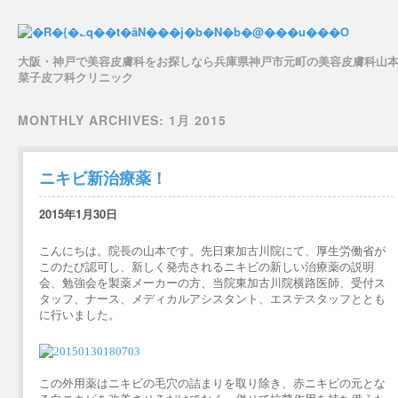
大阪・神戸で美容皮膚科をお探しなら兵庫県神戸市元町の美容皮膚科山
菜子皮フ科クリニック
Main menu
Skip to content
MONTHLY ARCHIVES:
1月 2015
ニキビ新治療薬！
2015年1月30日
こんにちは。院長の山本です。先日東加古川院にて、厚生労働省が
このたび認可し、新しく発売されるニキビの新しい治療薬の説明
会、勉強会を製薬メーカーの方、当院東加古川院横路医師、受付ス
タッフ、ナース、メディカルアシスタント、エステスタッフととも
に行いました。
この外用薬はニキビの毛穴の詰まりを取り除き、赤ニキビの元とな