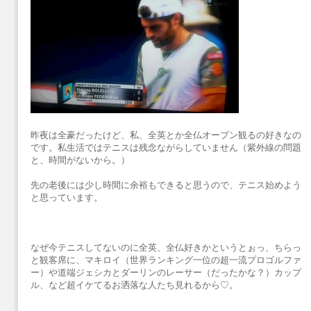
昨夜は全豪だったけど、私、全英とか全仏オープン観るの好きなの
です。私生活ではテニスは残念ながらしていません（紫外線の問題
と、時間がないから。）
先の老後には少し時間に余裕もできると思うので、テニス始めよう
と思っています。
なぜ今テニスしてないのに全英、全仏好きかというとぉっ、ちらっ
と観客席に、マキロイ（世界ランキング一位の超一流プロゴルファ
ー）や道端ジェシカとダーリンのレーサー（だったかな？）カップ
ル、など超イケてるお洒落な人たち見れるから♡。