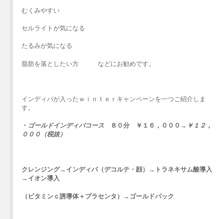
むくみやすい
セルライトが気になる
たるみが気になる
脂肪を落としたい方 などにお勧めです。
インディバが入ったｗｉｎｔｅｒキャンペーンを一つご紹介しま
す。
・
ゴールドインディバコース
８０分 ￥１６，０００→
￥１２，
０００（税抜）
クレンジング→インディバ（デコルテ・顔）→トラネキサム酸導入
→イオン導入
（ビタミンｃ誘導体＋プラセンタ）→ゴールドパック