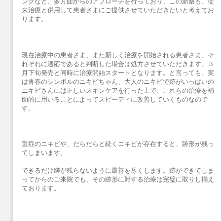
ングなど、多方面からのアプローチを行っており、この新薬も、従
来治療と併用して患者さまにご提供させていただきたいと考えてお
ります。
現在治療中の患者さま、また新しく治療を開始される患者さま、そ
れぞれに適応であると判断した場合は処方させていただきます。３
月下旬発売と同時に治療開始スタートとなります。と言っても、実
は青春のシンボルのニキビちゃん、大人のニキビで跡がいっぱいの
ニキビさんには正しいスキンケアを行った上で、これらの治療を補
助的に用いることによってスピーディに改善していくものなので
す。
重症のニキビや、だらだらと続くニキビが存在すると、跡形が残っ
てしまいます。
できるだけ跡が残らないように最善を尽くします。跡ができてしま
ってからのご来院でも、その跡形に対する治療は完璧に取りし揃え
ております。