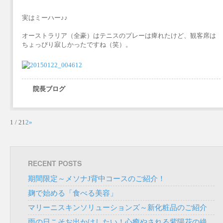
実はミーハー♪♪
オーストラリア（全豪）はテニスのプレーは痺れたけど、観客席は
ちょっぴり寂しかったですね（笑）。
院長ブログ
1 / 2
1
2
»
RECENT POSTS
期間限定～メソナJ背中コースのご紹介！
麹で始める「食べる美容」
マリーニスキンソリューションズ～新化粧品のご紹介
雨の日こそお出かけしたい！心癒やされる紫陽花の絶