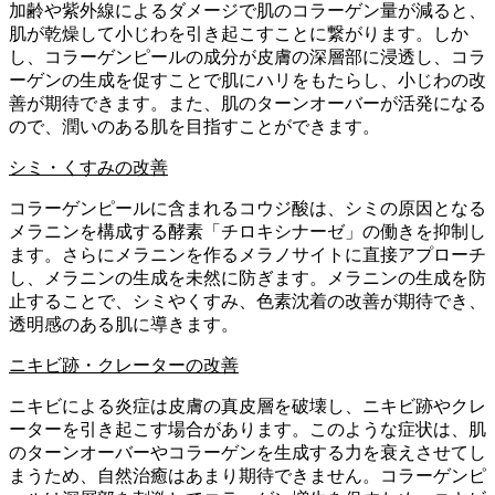
加齢や紫外線によるダメージで肌のコラーゲン量が減ると、
肌が乾燥して小じわを引き起こすことに繋がります。しか
し、コラーゲンピールの成分が皮膚の深層部に浸透し、コラ
ーゲンの生成を促すことで肌にハリをもたらし、小じわの改
善が期待できます。また、肌のターンオーバーが活発になる
ので、潤いのある肌を目指すことができます。
シミ・くすみの改善
コラーゲンピールに含まれるコウジ酸は、シミの原因となる
メラニンを構成する酵素「チロキシナーゼ」の働きを抑制し
ます。さらにメラニンを作るメラノサイトに直接アプローチ
し、メラニンの生成を未然に防ぎます。メラニンの生成を防
止することで、シミやくすみ、色素沈着の改善が期待でき、
透明感のある肌に導きます。
ニキビ跡・クレーターの改善
ニキビによる炎症は皮膚の真皮層を破壊し、ニキビ跡やクレ
ーターを引き起こす場合があります。このような症状は、肌
のターンオーバーやコラーゲンを生成する力を衰えさせてし
まうため、自然治癒はあまり期待できません。コラーゲンピ